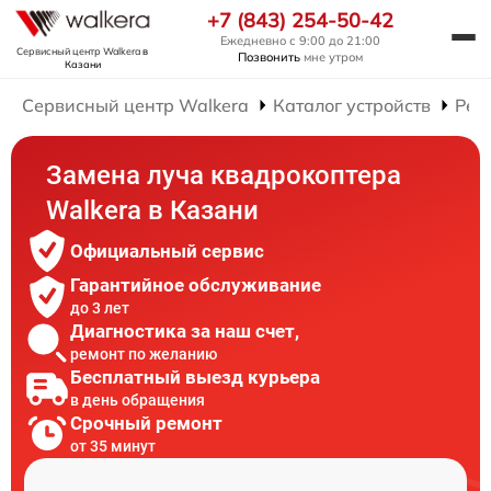
+7 (843) 254-50-42
Ежедневно с 9:00 до 21:00
Сервисный центр Walkera
в
Позвонить
мне утром
Казани
Сервисный центр Walkera
Каталог устройств
Рем
Замена луча квадрокоптера
Walkera в Казани
Официальный сервис
Гарантийное обслуживание
до 3 лет
Диагностика за наш счет,
ремонт по желанию
Бесплатный выезд курьера
в день обращения
Срочный ремонт
от 35 минут